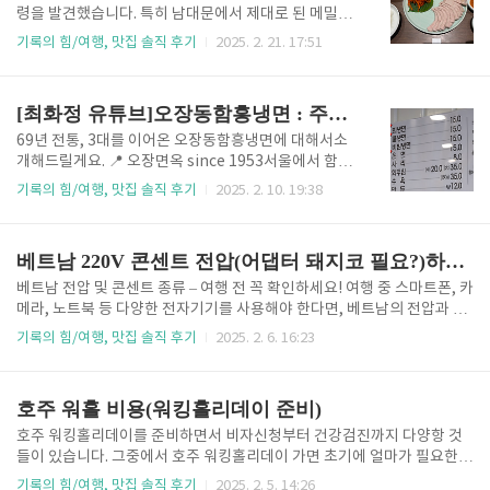
자제품은 220V~240V를 지원하므로 사용에 큰 문제는 없습니다.주파수
령을 발견했습니다. 특히 남대문에서 제대로 된 메밀면
차이: 독일은 ..
요리를 맛볼 수 있는 곳으로 알려져 있습니다. 미쉐린
기록의 힘/여행, 맛집 솔직 후기
2025. 2. 21. 17:51
가이드 서울 2025 빕구르망에 선정된 이곳은 정성이
가득 담긴 순메밀면과 깊은 맛의 육수로 미식가들의 발
길을 사로잡고 있습니다. 홍천에서 시작된 이경희, 정종
[최화정 유튜브]오장동함흥냉면 : 주차장 가격 메뉴 영업시간 역사
문 부부의 손길이 담긴 이곳은 강화의 서령을 거쳐 지금
의 서울 남대문에 자리 잡았습니다. 서령 영업시간 운영
69년 전통, 3대를 이어온 오장동함흥냉면에 대해서소
시간: 11:00 - 20:50라스트오더: 20:00브레이크 타임
개해드릴게요. 📍 오장면옥 since 1953서울에서 함흥
없음 서령 주차 정보 주차 가능 (유료)최초 30분 2,000
냉면을 논할 때 빠지지 않는 곳, 바로 **오장동함흥냉면
기록의 힘/여행, 맛집 솔직 후기
2025. 2. 10. 19:38
원, 추가 30분당 2,000원 (최대 40,000원)인근 주차
(오장면옥)**입니다. 1대 문회덕, 2대 문성준을 거쳐 현
장: 단암타워 주차장, 가네트 민영 주차장, 국제화재빌
재 3대째 문요환 씨가 운영하며, 69년 동안 변함없는 전
딩 옆 노상공영주차장서령 위치 및 찾아가는..
통의 맛을 이어온 대표적인 함흥냉면 전문점입니다.📍
베트남 220V 콘센트 전압(어댑터 돼지코 필요?)하노이 다낭 나트랑 호이안 호치민 푸꾸옥
위치 및 영업시간🏠 주소: 서울 중구 마른내로 108 (동
대문역사문화공원역 6번 출구에서 346m)매일 11:00
베트남 전압 및 콘센트 종류 – 여행 전 꼭 확인하세요! 여행 중 스마트폰, 카
- 20:00브레이크타임 ⏳ 15:30 - 17:00 식당 홈페이지
메라, 노트북 등 다양한 전자기기를 사용해야 한다면, 베트남의 전압과 콘
바로가기 📌 휴무 안내정기 휴무: 매주 화요일 명절 휴
센트 정보를 미리 확인하는 것이 중요합니다. 이번 글에서는 베트남의 전
기록의 힘/여행, 맛집 솔직 후기
2025. 2. 6. 16:23
무: 방문 전 매장 문의 부탁드립니다. 📅 요일별 상세 운
압, 주파수, 콘센트 유형 및 여행 시 필요한 준비물까지 자세히 알려드릴게
영 시간월요일 11:00 - 20:00 (브레이크타임 15:30 - 1
요. 베트남 전압과 주파수베트남의 전압은 220V이며, 우리나라와 동일합
7:0..
니다. 따라서 대부분의 전자기기는 별도의 변압기 없이 그대로 사용할 수
호주 워홀 비용(워킹홀리데이 준비)
있어요. 그러나 주파수는 50Hz로, 우리나라(60Hz)보다 약간 낮은 편입니
다. 하지만 대다수의 전자기기는 50Hz와 60Hz를 모두 지원하므로 걱정
호주 워킹홀리데이를 준비하면서 비자신청부터 건강검진까지 다양항 것
할 필요는 없습니다. 👉 단, 전기포트나 헤어드라이어 같은 고출력 제품은
들이 있습니다. 그중에서 호주 워킹홀리데이 가면 초기에 얼마가 필요한지
물 끓이는 속도가 살짝 느려질 수 있어요. 하지만..
비용적인 면에서 가장 궁금할 거 같습니다. 호주 워홀 초기비용 초기비용
기록의 힘/여행, 맛집 솔직 후기
2025. 2. 5. 14:26