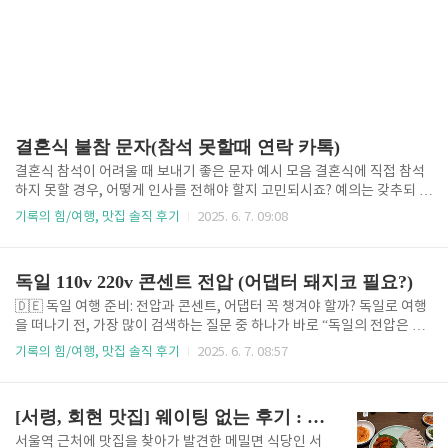
결혼식 불참 문자(참석 못할때 연락 카톡)
결혼식 참석이 어려울 때 보내기 좋은 문자 예시 모음 결혼식에 직접 참석
하지 못할 경우, 어떻게 인사를 전해야 할지 고민되시죠? 예의는 갖추되 부
담스럽지 않고, 진심이 잘 전달되는 문자가 중요합니다. 이 글에서는 결혼
기록의 힘/여행, 맛집 솔직 후기
2025. 6. 7. 09:08
식 불참 시 보낼 수 있는 문자 예시를 상황별로 소개합니다.친구, 회사 동
료, 상사, 선배 등 다양한 관계에 맞춰 활용하세요. 공손하고 정중한 기본
문구안녕하세요, ○○님.결혼 진심으로 축하드립니다!중요한 날 함께하지
독일 110v 220v 콘센트 전압 (어댑터 돼지코 필요?)
못하게 되어 너무 아쉽고 죄송한 마음입니다.소중한 순간, 늘 행복과 사랑
이 가득하시길 진심으로 기원합니다. 🌸 친구나 친한 지인에게 보낼 문자
🇩🇪 독일 여행 준비: 전압과 콘센트, 어댑터 꼭 챙겨야 할까? 독일로 여행
예시예시 1 – 다정하고 따뜻한 말투○○야, 진심으로 결혼 축하해!너의 특별
을 떠나기 전, 가장 많이 검색하는 질문 중 하나가 바로 “독일의 전압은 몇
한 날 꼭 함께하고 싶었는데, 일정이 겹쳐서 너무 아쉬워...
볼트인가요?”, “한국 전자기기 사용 가능할까요?”, 그리고 “돼지코 어댑터
기록의 힘/여행, 맛집 솔직 후기
2025. 6. 7. 08:57
를 챙겨야 하나요?” 입니다. 저 역시 곧 독일 여행을 앞두고 있어서 직접 정
보를 정리해봤어요. 한국 전자제품을 독일에서 안전하게 사용하려면 꼭 확
인해야 할 내용들을 소개할게요. 🔌 독일 전압과 콘센트 기본 정보 항목 독
[서령, 회현 맛집] 웨이팅 없는 후기 : 들기름 메밀면, 항정제육 보쌈 + 어르신 함께 좋은 식당
일 한국전압 230V 220V주파수 50Hz 60Hz플러그 타입 C, E, F 타입 C
타입 전압 차이: 한국과 독일의 전압은 거의 비슷합니다. 대부분의 최신 전
서울역 근처에 맛집을 찾아가 발견한 메밀면 식당인 서