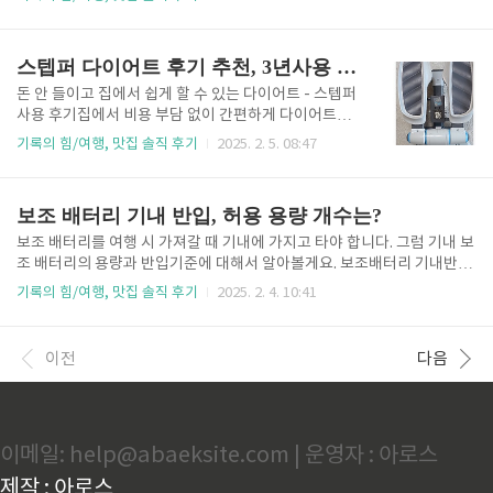
은 대게 예측하기 많이 힘이 듭니다. 정착 도시나 씀씀이에 따라서 200만
원일 수도 있고 500만 원 일 수도 있습니다. 그래도 어느 정도 예상 가능한
비용이 있기 때문에 알아보도록 하겠습니다. 정착비용에는 비행기 편도,
스텝퍼 다이어트 후기 추천, 3년사용 (이고진 9120)
워킹홀리데이보험, 신체비용검사 비등 출국 전에 드는 비용은 제외하고 계
산을 해보도록 하겠습니다. 출국 전 준비사항은 하기 링크를 통해 자세히
돈 안 들이고 집에서 쉽게 할 수 있는 다이어트 - 스텝퍼
알아보시기 바랍니다. 워홀 비자 및 건강검진 상세 호주 워홀 처음 1달 비
사용 후기집에서 비용 부담 없이 간편하게 다이어트를
용 그럼 호주 워킹홀리데이를 처음 떠났을 때 처음 1달 비용에 대해..
할 수 있는 방법 중 하나가 바로 스텝퍼입니다. 저는 지
기록의 힘/여행, 맛집 솔직 후기
2025. 2. 5. 08:47
속 가능한 다이어트를 목표로 삼고 있으며, 3년 이상 스
텝퍼를 사용하면서 느낀 점을 공유해드리려고 합니
다. 현재 다이어트 상태 및 목표저는 지속적으로 다이어
보조 배터리 기내 반입, 허용 용량 개수는?
트를 실천 중이며 앞으로도 꾸준히 유지할 계획입니다.
키 156cm에 성인이 된 이후로 52~56kg을 오가며 유
보조 배터리를 여행 시 가져갈 때 기내에 가지고 타야 합니다. 그럼 기내 보
지해왔습니다. 하지만 2년 전 코로나로 인해 야식과 음
조 배터리의 용량과 반입기준에 대해서 알아볼게요. 보조배터리 기내반입
주가 잦아지면서 처음으로 57kg을 기록하게 되었고,
기준 위탁수화물이 아닌 기내 휴대로 보조배터리를 반입합니다. 그 이유는
기록의 힘/여행, 맛집 솔직 후기
2025. 2. 4. 10:41
다이어트가 시급하다고 느껴 스텝퍼를 적극 활용하기
충격과 열에 민감하여 가급적 발열과 충격을 받지 않도록 관리해야 하기
시작했습니다. 스텝퍼 추천 이유저는 지속할 수 없는
때문입니다. 보조배터리 허용 용량 일반적으로 보조배터리 허용용량은 하
다이어트 방법은 피하고 싶습니다. 하루 한 끼만 먹거나
기 기준을 따르지만 공사 정책에 따라서 다를 수 있습니다. 그러니 탑승하
이전
다음
PT를 받거..
는 항공사 홈페이지를 통해서 확인이 필요합니다. 보조배터리 용량이 100
wh 이하일 경우 : 1인당 5개까지 가능하며 6개 이상은 항공사 승인이 필요
100wh초과 160wh 미만일 경우 : 항공사 승인을 받아서 2개까지 가능합
니다160wh 초과시 : 반입 불가 보조배터리 용량 - ..
이메일: help@abaeksite.com | 운영자 : 아로스
제작 : 아로스