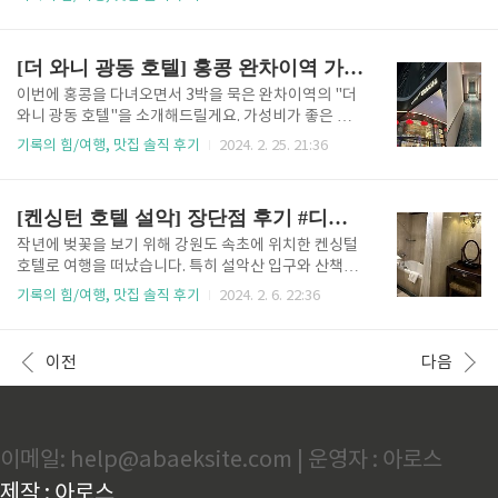
페 추천(내돈내산) 1. 극동돼지국밥 소개 극동돼지국
점, 음식점 심지어는 프랜차이즈 가게 등 거의 대부분에
밥집을 네이버 지도에 검색하면 부산에서 2군데가 뜨는
서 사용이 가능하다고 보시면 됩니다. 그럼 옥토퍼스 카
데, 해운대구 중동에 있는 '극동돼지국밥'과 수영구 광
드의 손쉬운 잔액확인 방법 및 마이너스 잔액 사용법을
[더 와니 광동 호텔] 홍콩 완차이역 가성비 숙소 추천 #춘절 #홍콩국제공항 A11 버스 #Wharney hotel
안동에 있는 '극동돼..
알아보겠습니다. 목차 1. 옥토퍼스카드 잔액확인 방법
(오프라인) 2. 모바일 앱으로 옥토퍼스 잔액확인 방법
이번에 홍콩을 다녀오면서 3박을 묵은 완차이역의 "더
3. 옥토퍼스 마이너스 잔액 사용 및 유의사항(+후기) 3-
와니 광동 호텔"을 소개해드릴게요. 가성비가 좋은 호
1. 나의 마이너스 잔액 후기 3-1. 마이너스 잔액 사용 및
텔이면서 홍콩국제공항에서 한 번에 버스로 와니광동
기록의 힘/여행, 맛집 솔직 후기
2024. 2. 25. 21:36
유의사항(옥토퍼스 일반용 기준) 1. 옥토퍼스카드 잔액
호텔로 갈 수 있으며, 호텔 주변에 전철역을 도보 2분으
확인 방법(오프라인)옥토퍼스 카드는 기본적으로 결재
로 이용하실 수 있습니다. 그럼 자세히 소개해드릴게
를 할 때마다 영수증이나 태그 했을 때 잔액을 확인하실
요. 목차1. 더 와니 광동호텔 예약정보 및 최저가 사이
[켄싱턴 호텔 설악] 장단점 후기 #디럭스 패밀리트윈 #강원도 속초 벚꽃 터널
수..
트 2. 숙소 외관 및 내관 모습2-1. 숙소 외관2-2. 숙소 내
부 3. 솔직한 이용 후기(장점과 단점)3-1. 와니광동호
작년에 벚꽃을 보기 위해 강원도 속초에 위치한 켄싱털
텔 장점3-2. 와니광동호텔 단점 4. 숙소이용 시 대중교
호텔로 여행을 떠났습니다. 특히 설악산 입구와 산책로
통 및 공항 교통편4-1. 지하철 이용 시4-2. 공항 교통
에 벚꽃이 너무 예쁘게 피어있어서 꼭 다시 가고 싶은
기록의 힘/여행, 맛집 솔직 후기
2024. 2. 6. 22:36
편 5. 숙소이용 시 참고사항 1. 더 와니 광동호텔 예약
여행지입니다. 그리고 켄싱턴 숙소 발코니에서 보이는
정보 및 최저가 사이트예약 사이트 및 예약 가격: 아고
설악산 뷰도 너무 그림 같았습니다. 그럼 숙소 후기를
다 Agoda, 총 1,185,427원..
자세히 알려드릴게요. 목차 1. 켄싱턴 호텔 설악 방문 계
이전
다음
기 2. 켄싱턴 호텔 설악(Kensingtom hotel Seorak)
소개 3. 켄싱턴 호텔 설악(Kensingtom hotel Seora
k) 디럭스 패밀리 트윈 후기 3-1. 투숙한 숙박 객실 디테
일 3-2. 켄싱턴 설악 디럭스 투숙 후기 3-3. 켄싱턴 설악
이메일: help@abaeksite.com | 운영자 : 아로스
디럭스 패밀리 트윈 예약 링크(최저가) 4. 켄싱턴 설악
주변 명소(벚꽃 터널 소개) 1. 켄싱턴 호텔 설악 방문 계
제작 : 아로스