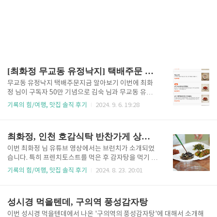
[최화정 무교동 유정낙지] 택배주문 메뉴 가격 주차 상세정보 지점별 위치(7군데)
무교동 유정낙지 택배주문지금 알아보기 이번에 최화
정 님이 구독자 50만 기념으로 김숙 님과 무교동 유정
낙지에서 방문을 하였습니다. 오래전부터 최화정님의
기록의 힘/여행, 맛집 솔직 후기
2024. 9. 6. 19:28
단골식당이기도 한 무교동 유정낙지의 지점별 위치, 메
뉴 및 가격등 상세한 정보를 정리해 보겠습니다.무교동
유정낙지 본점 정보위치 : 서울 중구 세종대로 21길 22
최화정, 인천 호감식탁 반찬가게 상세정보(위치 영업 전화번호 인스타그램)
태성빌딩 101호 영업시간 11시~ 22시추석연휴 휴무
(9월 16일, 17일)전화번호 : 0507-1338-0646포장 및
이번 최화정 님 유튜브 영상에서는 브런치가 소개되었
배달가능, 단체이용 가능별도 룸은 없습니다.콜키지 가
습니다. 특히 프렌치토스트를 먹은 후 감자탕을 먹기 위
능(병당 15,000원) 무교동 유정낙지 본점 주차정보 주
해 밑반찬을 빼면서 평소 최화정 님이 자주 구매하는 반
기록의 힘/여행, 맛집 솔직 후기
2024. 8. 23. 20:01
차공간이 별도로 없지만 인근 주차장이 있습니다.정동
찬가게를 소개해주었습니다. 바로 인천에 위치한 '호
유료주차장과 하이파킹 유료주자창을 이용하시면 됩니
감식탁'이라는 가게입니다. 그러 자세히 알아볼게
다. 정동유료주차장 주소 : 중구 태평로 1가 76-2번
요. 인천 '호감식탁' 반찬가게 소개 T맵에서 호감식탁
성시경 먹을텐데, 구의역 풍성감자탕
지 무..
주차창이라고 치고 오시면 됩니다. 월드메르디앙송도
에클라 상가 1층에 위치해 있습니다.(캔비어학원 맞은
이번 성시경 먹을텐데에서 나온 '구의역의 풍성감자탕'에 대해서 소개해