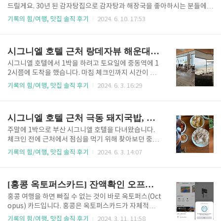
편) 반찬가게에 가시면 연예인분들의 사인도 있어서 많
드릴게요. 30년 된 감자탕집으로 감자탕과 해장국을 좋아하시는 분들에게
은 분들이 찾는 가게인 거 같습니다. 재료가 너무 신선
추천드리는 맛집입니다. 그럼 풍성감자탕의 대략적 소개와 상세정보 및 메
기록의 힘/여행, 맛집 솔직 후기
2024. 6. 10. 17:53
하고 간이 쎄지 않아서 건강한 맛을 찾는 분들에게 추천
뉴를 정리해 드릴게요. 목차 1. 구의역 풍성감자탕 소개 2. 구의역 풍성감
드립니다. 주소 : 인천 연수구 신송로 165-17 107호전
자탕 상세정보 3. 구의역 풍성감자탕 메뉴 4. 김나영 유튜브 맛집 소개 1.
화번호 : 0507-1412-2035영업시간 : 11:00 ~ 20..
구의역 풍성감자탕 소개 원조 풍성감자탕 빨간 간판이 눈에 띄는 식당으로
시그니엘 호텔 근처 랑데자뷰 해운대점, 오션뷰 카페 추천
구의역 1번 출구 뒷길목 즈음에 위치해 았습니다. 서울 광진구의 동네맛집
으로 유명하며 주로 동네 주민들이 오랫동안 이용한 식당이라고 합니다.
시그니엘 호텔에서 1박을 하려고 토요일에 중동역에 1
보통 저녁쯤에 가면 술을 드시는 동네분들이 계시거나 혼밥 하는 분들이
2시쯤에 도착을 했습니다. 마침 체크인까지 시간이 좀
계십니다. 메뉴는 감자탕과 해장국이 전부이며 밑반찬과 공깃밥이 함께..
남아서 근처 호텔을 찾아보던 중에 오션뷰이면서 통창
기록의 힘/여행, 맛집 솔직 후기
2024. 6. 3. 16:29
이 너무 멋진 카페를 발견했습니다. 카페 이름은 '랑데
자뷰 해운대점'이며, 엘시티 바로 옆에 위치해 있습니
다. 그럼 랑데자뷰 해운대점의 상세정보, 메뉴, 매장전
시그니엘 호텔 근처 극동 돼지국밥, 해운대 중동
경 사진(오션뷰) 및 후기 등에 대해서 소개해드리겠습
니다. 목차 1. 랑데자뷰 해운대점 상세정보 2. 랑데자뷰
주말에 1박으로 부산 시그니엘 호텔을 다녀왔습니다.
해운대점 음료메뉴 3. 랑데자뷰 해운대점 2층 전경 4.
체크인 전에 근처에서 점심을 먹기 위해 찾아보던 중에
랑데자뷰 해운대점 음료 후기 5. 시그니엘 근처 점심 맛
부산하면 돼지국밥이 유명해서 시그니엘 근처에 있는
기록의 힘/여행, 맛집 솔직 후기
2024. 6. 3. 14:07
집 추천 1. 랑데자뷰 해운대점 상세정보주소 : 부산 해운
'극동돼지국밥'을 네이버에서 검색을 하여 찾아가게 되
대구 달맞이길 62번 길 23 2~5층지하철 이용 시 : 중동
었습니다. 리뷰도 좋고 별점도 좋아서 이곳을 가기로
역 7번 출구에서 942m, 도보로 약 10-15분 내외..
결정을 하였습니다. 그럼 해운대 극동돼지국밥집을 다
[홍콩 옥토퍼스카드] 잔액확인 오프라인&모바일 앱, 마이너스 잔액 사용방법 후기
녀온 후기와 상세한 가게 정보를 정리해 보겠습니다. 목
차 1. 극동돼지국밥 소개 2. 극동돼지국밥 식당 상세정
홍콩 여행을 하면 빠질 수 없는 것이 바로 옥토퍼스(Oct
보3. 극동돼지국밥 주문 메뉴 및 밑반찬4. 극동돼지국
opus) 카드입니다. 홍콩은 옥토퍼스카드가 자체적으
밥 메뉴5. 극동돼지국밥 솔직 후기6. 시그니엘근처 카
로 정말 활성화가 많이 되어있습니다. 대중교통, 편의
기록의 힘/여행, 맛집 솔직 후기
2024. 3. 11. 11:58