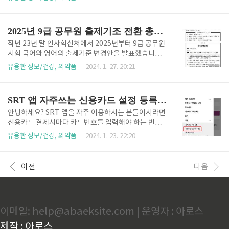
이디 4U적금의 특징 및 가입대상, 금액2. 레이디 4U적
수 및 성적확인하는 링크까지 추가했습니다. 목차 토익
금의 금리 및 우대이율 금리 조건3. 신협 체크카드 소개
시험 참고사항(오전, 오후 시험시간 및 입실사항) 2024
사이트 신협 ON뱅크 레이디 4U적금 해당 적금은 ..
년 토익시험 일정 정리 토익 접수하기 가기 토익 성적확
2025년 9급 공무원 출제기조 전환 총정리(국어, 영어 암기식에서 직무로)
인 1. 토익시험 참고사항(오전, 오후 시험시간 및 입실
사항) 토익시험은 토요일 및 일요일에 따라서 오전과 오
작년 23년 말 인사혁신처에서 2025년부터 9급 공무원
후로 시간대가 구분됩니다 보통 토요일 토익은 오후 2
시험 국어와 영어의 출제기준 변경안을 발표했습니다.
시 20분 시험이 시작합니다. 그리고 일요일 토익은 오
변경되는 출제방식과 변경된 시험의 신유형문제에 대
유용한 정보/건강, 의약품
2024. 1. 27. 20:21
전 9시 20분에 시험이 시작합니다. 하지만 참고로 이번
해서 정리해 보았습니다. 국어와 영어시험이 기존의 암
에 나온 일정은 2024년 오후 시험이 없습니다. *입실사
기식 시험에서 직무능력 중심의 시험으로 출제방식이
항 오전 9시 20분 시험은 9시 50분 이후에 입실이 불가
개편된다고 발표했습니다. 목차 시험개편 사항 1. 국어 :
SRT 앱 자주쓰는 신용카드 설정 등록 방법
하고,..
2025년 9급 공무원 출제기조 전환 사항 2. 영어 : 2025
년 9급 공무원 출제기조 전환 사항 핵심정리 시험개편
안녕하세요? SRT 앱을 자주 이용하시는 분들이시라면
사항 기존 공무원 시험은 다른 시험들과 괴리가 있고 암
신용카드 결제시마다 카드번호를 입력해야 하는 번거
기위주의 시험문제에서 이번에 큰 개편을 하면서 직무
로움이 있으실 거 같습니다. 그래서 이번에 SRT 앱에서
유용한 정보/건강, 의약품
2024. 1. 23. 22:20
중심과 민간채용과의 호환성을 강조할 예정이라고 합
즐겨 쓰는 신용카드를 간단하게 등록하는 방법을 알려
니다. 이번 변경안은 학계 및 현직 직원들의 의견을 수
드리려고 합니다. SRT 자주 쓰는 신용카드 설정방법 홈
렴하여 방향을 정비했다고 합니다. 다양한 시험에서의
화면에서 죄측 상단에 메뉴(회색 3줄) 선택 설정 - 자주
이전
다음
출제 전문가들의 연..
쓰는 신용카드 설정 카드별칭 / 카드번호 / 유효기간 월,
년 입력 저장 참고사항 : 자주쓰는 신용카드는 최대 5개
까지 등록이 되며 카드번호는 14자리에서 16자리까지
입력됩니다. 결론 위 절차대로 등록 이후 표 결제할 때
이메일: help@abaeksite.com | 운영자 : 아로스
신용카드 결제하기를 클릭하면 자동으로 미리 등록시
킨 카드 정보가 입력되어 있습니다. 그러니 앞으로는 매
제작 : 아로스