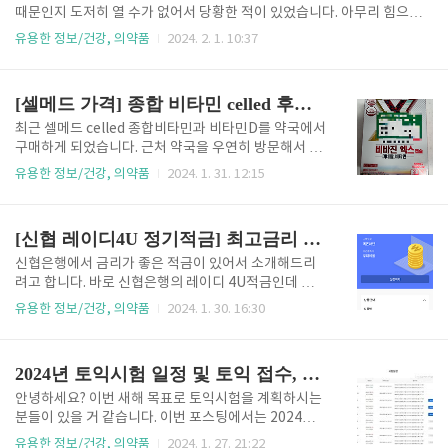
칼로리 3. 카무트의 효소 효능(6가지) 4. 카무트 효소의
때문인지 도저히 열 수가 없어서 당황한 적이 있었습니다. 아무리 힘으로
부작용 카무트란? 6000년 전 고대 이집트의 호라산 밀
하려고 해도 잘 안 돼서 포기하려던 참에 인터넷에서 잼 뚜껑을 여는 법을
유용한 정보/건강, 의약품
2024. 2. 1. 10:37
중 하나입니다. 현미, 귀리 등 같은 곡식류에 속하며 밀
찾아보니 역시나 많은 분들도 저처럼 힘들어하신 분이 꽤 있었습니다. 그
과 비슷한 성분을 갖고 있지만 밀보다 알갱이가 더 크고
럼 제가 성공한 방법과 인터넷에서 본 다양항 방법들을 한번 정리해 보겠
황갈색을 띠고 있습니다. 현대의 밀 종류와는 다..
습니다. 목차 잼뚜껑을 여는 좋은 방법숟가락 이용수돗물 이용뜨거운 물,
[셀메드 가격] 종합 비타민 celled 후기 #비타민D #비바진엑스 #디베롤 캡슐
적신 수건, 헤어드라이기 이용 잼뚜껑을 여는 좋은 방법숟가락 이용 뚜껑
의 가장자리를 돌아가면서 가볍게 두드려 보세요. 보통 병 안쪽 압력이 바
최근 셀메드 celled 종합비타민과 비타민D를 약국에서
깥보다 높아서 압력차이로 인해서 뚜껑이 잘 안 열리는 경우가 많습니다.
구매하게 되었습니다. 근처 약국을 우연히 방문해서 추
뚜껑의 가장자리를 여러 번 톡톡 두들겨주면 틈이 생기면서 압력이 내려
천을 받은 영양제인데 1달 이상 복용이 하였고 추가로
유용한 정보/건강, 의약품
2024. 1. 31. 12:15
가..
더 구매하여 복용할 생각입니다. 그럼 제가 구매한 셀메
드의 약 성분과 가격 등등 간략하게 소개해드리겠습니
다. 목차 셀메드 구매계기 셀메드 내돈내산 약 소개 1.
[신협 레이디4U 정기적금] 최고금리 한도 우대조건 총정리 #신협온뱅크 레이디포유
비타민D(디베롤 캡슐) 2. 종합비타민(비바진 엑스) 셀
메드 celled 비타민 가격 셀메드 구매계기 최근들어서
신협은행에서 금리가 좋은 적금이 있어서 소개해드리
날씨가 추워지기도 해서 몸이 으슬으슬하고 기운도 없
려고 합니다. 바로 신협은행의 레이디 4U적금인데 여성
어진 거 같았습니다. 그리고 예전에 피검사를 받았을 때
분들만 들 수 있고 최대 5.4%까지 금리를 받으실 수 있
유용한 정보/건강, 의약품
2024. 1. 30. 16:30
도 특히 비타민D 결핍으로 나왔었습니다. 좀 더 몸을 챙
습니다. 앱으로 신협 예적금을 검색해 보던 중에 꽤 금
기고 기운을 내기 위해서 종합비타민과 비타민D를 구
리도 높고 우대금리 조건도 그렇게 까다롭지 않아서 큰
매하기로 했습니다. 그래서 근처 약국을 갔는데 약사 선
목돈을 매달 적금하기에 좋을 거 같았습니다. 저는 월급
2024년 토익시험 일정 및 토익 접수, 성적확인 사이트
생님께서 천연..
을 받으면 이번 적금을 바로 시작하기 위해 우대금리를
위한 체크카드도 미리 발급받아두려고 합니다. 그럼 레
안녕하세요? 이번 새해 목표로 토익시험을 계획하시는
이디 4U적금의 우대금리 조건과 한도 등 자세히 정리해
분들이 있을 거 같습니다. 이번 포스팅에서는 2024년
보겠습니다. 목차신협 ON뱅크 레이디 4U적금 1. 레
의 토익시험 일정을 정리해 보았습니다. 그리고 토익접
유용한 정보/건강, 의약품
2024. 1. 27. 21:22