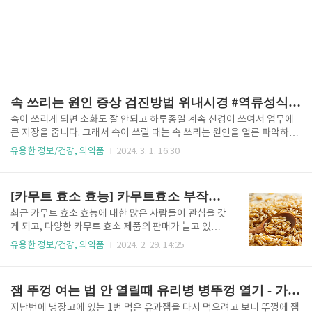
속 쓰리는 원인 증상 검진방법 위내시경 #역류성식도염
속이 쓰리게 되면 소화도 잘 안되고 하루종일 계속 신경이 쓰여서 업무에
큰 지장을 줍니다. 그래서 속이 쓰릴 때는 속 쓰리는 원인을 얼른 파악하여
해결하시는 게 좋을 거 같습니다. 그렇다면 속이 쓰리는 원인 및 개선법, 검
유용한 정보/건강, 의약품
2024. 3. 1. 16:30
진방법에 대해서 알아보겠습니다. 속 쓰린 원인(7가지) 속 쓰림은 보통 위
가 좋지 않을 때 나타나는 증상입니다. 비정상으로 위가 비어있거나 염증
이 생기면 속이 쓰립니다. 개인마다 차이가 있지만 스트레스를 받거나 불
[카무트 효소 효능] 카무트효소 부작용 다이어트 효소 #Kamut
규칙적인 생활패턴, 나쁜 식습관이 주된 원인입니다. 1. 소화불량 체하면
특히 명치 부분이 아픈데 속이 울렁거리고 메스꺼울 때 소화불량일 수 있
최근 카무트 효소 효능에 대한 많은 사람들이 관심을 갖
습니다. 가슴이 답답하거나 명치가 아프면 음식을 잘못 먹지 않았는지 생
게 되고, 다양한 카무트 효소 제품의 판매가 늘고 있습
각을 해보시면 좋습니다. 2. 음식 너무 기름지거나 밀가루 음식,..
니다. 소화가 잘 안 되거나 다이어트에 관심이 많은 분
유용한 정보/건강, 의약품
2024. 2. 29. 14:25
들에게 특히 인기가 많습니다. 그래서 이번에 카무트 효
소 효능과 섭취방법 그리고 주의점 등 정리를 해보겠습
니다. 세계 10대 슈퍼푸드로 선정되기도 한 카무트, 카
잼 뚜껑 여는 법 안 열릴때 유리병 병뚜껑 열기 - 가장 좋은 방법
무트 효소 효능뿐만 아니라 부작용 등 자세히 정리해 드
리겠습니다. 목차 1. 카무트란? 2. 카무트 효소의 성분,
지난번에 냉장고에 있는 1번 먹은 유과잼을 다시 먹으려고 보니 뚜껑에 잼