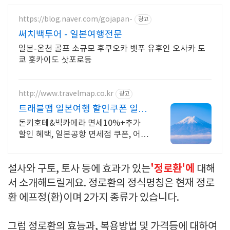
https://blog.naver.com/gojapan-
광고
써치백투어 - 일본여행전문
일본-온천 골프 소규모 후쿠오카 벳푸 유후인 오사카 도
쿄 홋카이도 삿포로등
http://www.travelmap.co.kr
광고
트래블맵 일본여행 할인쿠폰 일본
여행 필수 쿠폰 다운가능
돈키호테&빅카메라 면세10%+추가
할인 혜택, 일본공항 면세점 쿠폰, 어트
랙션예약 일본여행 모바일 할인쿠폰 제
공
'정로환'에
설사와 구토, 토사 등에 효과가 있는
대해
서 소개해드릴게요. 정로환의 정식명칭은 현재 정로
환 에프정(환)이며 2가지 종류가 있습니다.
그럼 정로환의 효능과, 복용방법 및 가격등에 대하여