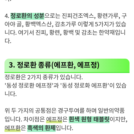
정로환의 성분
4.
으로는 진피건조엑스, 황련가루, 구
아야 골, 황백엑스산, 감초가루 이렇게 5가지가 있습
니다. 여기서 진피, 황련, 황백 및 감초는 한약재입니
다.
3. 정로환 종류(에프환, 에프정)
정로환은 2가지 종류가 있습니다.
'동성 정로환 에프정'과 '동성 정로화 에프환'이 있습
니다.
위 두 가지의 공통점은 경구투여를 하며 일반의약품
흰색 원형 태블릿
입니다. 차이점은
에프정
은
이지만,
흑색의 환제
에프환
은
입니다.