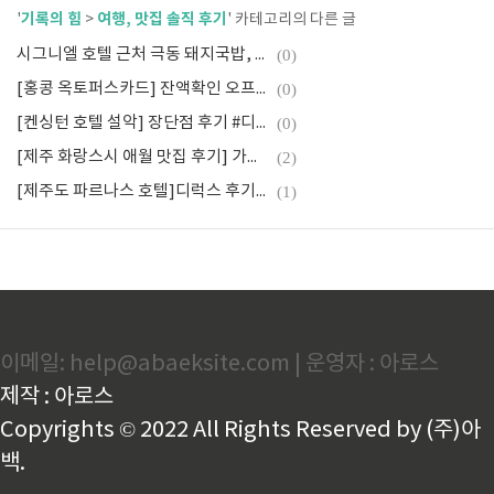
기록의 힘
여행, 맛집 솔직 후기
'
>
' 카테고리의 다른 글
시그니엘 호텔 근처 극동 돼지국밥, 해운대 중동
(0)
[홍콩 옥토퍼스카드] 잔액확인 오프라인&모바일 앱, 마이너스 잔액 사용방법 후기
(0)
[켄싱턴 호텔 설악] 장단점 후기 #디럭스 패밀리트윈 #강원도 속초 벚꽃 터널
(0)
[제주 화랑스시 애월 맛집 후기] 가이세키 한상
(2)
[제주도 파르나스 호텔]디럭스 후기#장점 단점#인피니트풀#콘페티 조식#최저가예약
(1)
이메일: help@abaeksite.com | 운영자 : 아로스
제작 : 아로스
Copyrights © 2022 All Rights Reserved by (주)아
백.