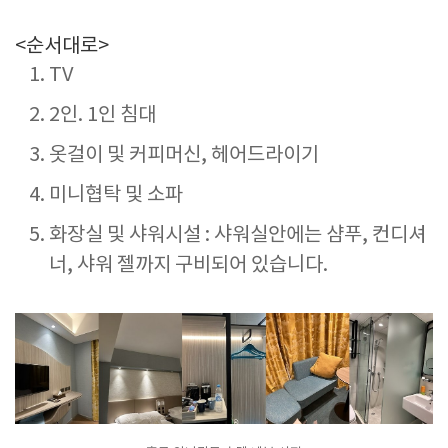
<순서대로>
TV
2인. 1인 침대
옷걸이 및 커피머신, 헤어드라이기
미니협탁 및 소파
화장실 및 샤워시설 : 샤워실안에는 샴푸, 컨디셔
너, 샤워 젤까지 구비되어 있습니다.