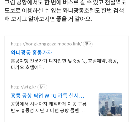
그럼 공항에서도 한 번에 버스로 갈 수 있고 전철역도
도보로 이용하실 수 있는 와니광동호텔도 한번 검색
해 보시고 알아보시면 좋을 거 같아요.
https://hongkonggaza.modoo.link/
광고
와니광동 홍콩가자
홍콩여행 전문가가 디자인한 맞춤상품, 호텔예약, 홍콩,
마카오 호텔예약.
http://wtg.kr
광고
홍콩 공항 픽업 WTG 카톡 실시간
한국어 지원!
공항에서 시내까지 쾌적하게 이동 구룡
반도 홍콩섬 세단 미니밴 공항 콜밴 땀
차고 더운 홍콩 공항에서 시내 단독 차
량 쾌적하게 이동!