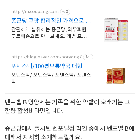
http://m.coupang.com
광고
종근당 쿠팡 합리적인 가격으로 관
리하세요
간편하게 섭취하는 종근당, 와우회원
무료배송으로 만나보세요. 개별 포장으
로 휴대까지 편리, 바쁜 일상 속 영양
밸런스를 챙기세요.
https://blog.naver.com/boryong7
광고
포텐스틱/100평보룡약국 대형약
국/태릉입구,육사 근처
포텐스틱/ 포텐스틱/ 포텐스틱/ 포텐스
틱
벤포벨 B 영양제는 가족을 위한 약발이 오래가는 고
함량 활성비타민입니다.
종근당에서 출시된 벤포벨정 라인 중에서
벤포벨 B에
대해서 자세히 소개해드릴게요.