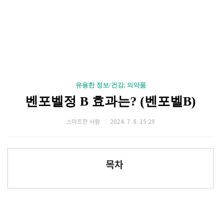
유용한 정보/건강, 의약품
벤포벨정 B 효과는? (벤포벨B)
스마트한 사람
2024. 7. 8. 15:29
목차