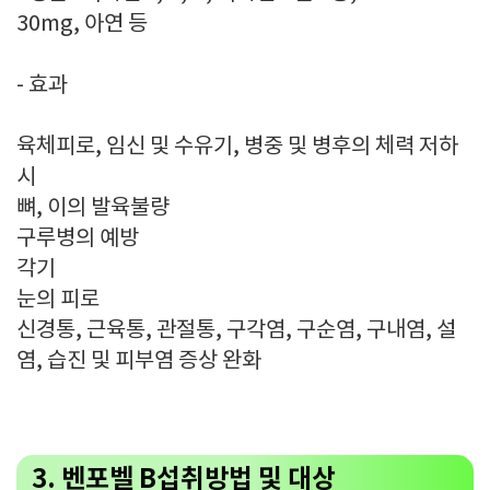
30mg, 아연 등
- 효과
육체피로, 임신 및 수유기, 병중 및 병후의 체력 저하
시
뼈, 이의 발육불량
구루병의 예방
각기
눈의 피로
신경통, 근육통, 관절통, 구각염, 구순염, 구내염, 설
염, 습진 및 피부염 증상 완화
3. 벤포벨 B섭취방법 및 대상