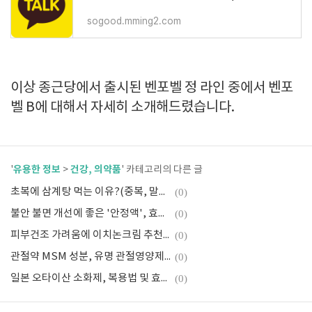
sogood.mming2.com
이상 종근당에서 출시된 벤포벨 정 라인 중에서 벤포
벨 B에 대해서 자세히 소개해드렸습니다.
유용한 정보
건강, 의약품
'
>
' 카테고리의 다른 글
초복에 삼계탕 먹는 이유?(중복, 말복)
(0)
불안 불면 개선에 좋은 '안정액', 효과와 복용법은?
(0)
피부건조 가려움에 이치논크림 추천, 가격과 효능은?
(0)
관절약 MSM 성분, 유명 관절영양제 best3
(0)
일본 오타이산 소화제, 복용법 및 효능(효과) 정리
(0)