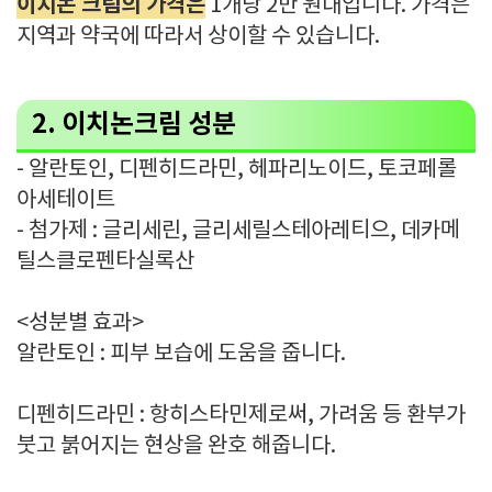
이치논 크림의 가격은
1개당 2만 원대입니다. 가격은
지역과 약국에 따라서 상이할 수 있습니다.
2. 이치논크림 성분
- 알란토인, 디펜히드라민, 헤파리노이드, 토코페롤
아세테이트
- 첨가제 : 글리세린, 글리세릴스테아레티으, 데카메
틸스클로펜타실록산
<성분별 효과>
알란토인 : 피부 보습에 도움을 줍니다.
디펜히드라민 : 항히스타민제로써, 가려움 등 환부가
붓고 붉어지는 현상을 완호 해줍니다.