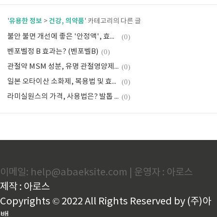
유용한 정보
건강, 의약품
'
>
' 카테고리의 다른 글
불안 불면 개선에 좋은 '안정액', 효과와 복용법은?
(0)
벤포벨정 B 효과는? (벤포벨B)
(0)
관절약 MSM 성분, 유명 관절영양제 best3
(0)
일본 오타이산 소화제, 복용법 및 효능(효과) 정리
(0)
라미실원스의 가격, 사용법은? 발톱 무좀 효과
(0)
이메일: help@abaeksite.com | 운영자 : 아로스
제작 : 아로스
Copyrights © 2022 All Rights Reserved by (주)아
백.