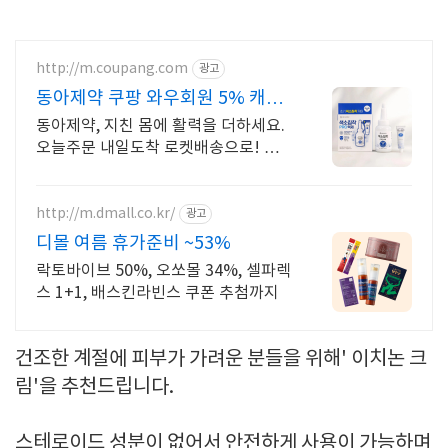
http://m.coupang.com
광고
동아제약 쿠팡 와우회원 5% 캐시
적립
동아제약, 지친 몸에 활력을 더하세요.
오늘주문 내일도착 로켓배송으로! 더
부룩함 없이 개운하게! 건강음료, 하루
를 상쾌하게.
http://m.dmall.co.kr/
광고
디몰 여름 휴가준비 ~53%
락토바이브 50%, 오쏘몰 34%, 셀파렉
스 1+1, 배스킨라빈스 쿠폰 추첨까지
건조한 계절에 피부가 가려운 분들을 위해' 이치논 크
림'을 추천드립니다.
스테로이드 성분이 없어서 안전하게 사용이 가능하며