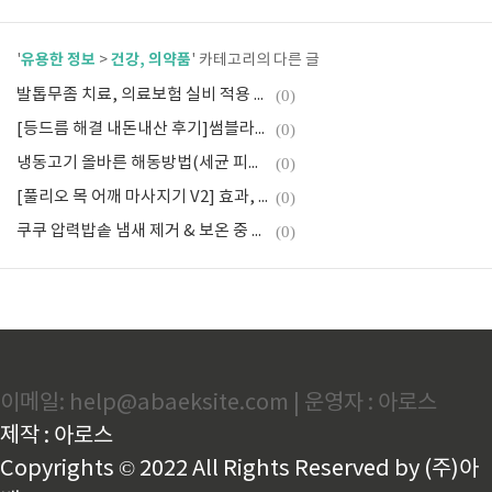
유용한 정보
건강, 의약품
'
>
' 카테고리의 다른 글
발톱무좀 치료, 의료보험 실비 적용 가능?(복용약,바르는약,레이저치료)
(0)
[등드름 해결 내돈내산 후기]썸블라썸 아크네, 바디미스트,필리밀리 바디브러시,닥터트럼 스킨 리터닝
(0)
냉동고기 올바른 해동방법(세균 피하기)+ 냉장 보관기간은?
(0)
[풀리오 목 어깨 마사지기 V2] 효과, 리뷰, 후기 및 저렴하게 구매
(0)
쿠쿠 압력밥솥 냄새 제거 & 보온 중 냄새 해결 방법
(0)
이메일: help@abaeksite.com | 운영자 : 아로스
제작 : 아로스
Copyrights © 2022 All Rights Reserved by (주)아