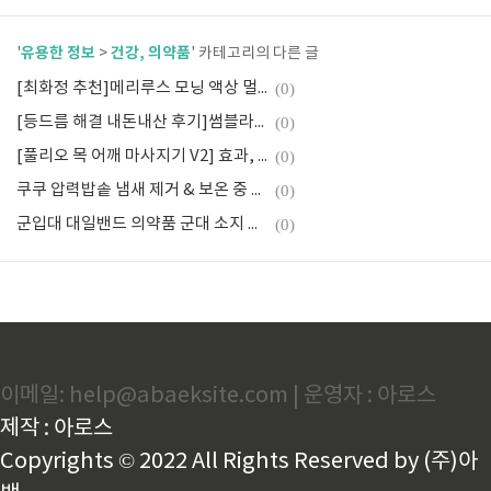
유용한 정보
건강, 의약품
'
>
' 카테고리의 다른 글
[최화정 추천]메리루스 모닝 액상 멀티비타민, 효과 가격 섭취방법 총정리
(0)
[등드름 해결 내돈내산 후기]썸블라썸 아크네, 바디미스트,필리밀리 바디브러시,닥터트럼 스킨 리터닝
(0)
[풀리오 목 어깨 마사지기 V2] 효과, 리뷰, 후기 및 저렴하게 구매
(0)
쿠쿠 압력밥솥 냄새 제거 & 보온 중 냄새 해결 방법
(0)
군입대 대일밴드 의약품 군대 소지 가능?
(0)
이메일: help@abaeksite.com | 운영자 : 아로스
제작 : 아로스
Copyrights © 2022 All Rights Reserved by (주)아