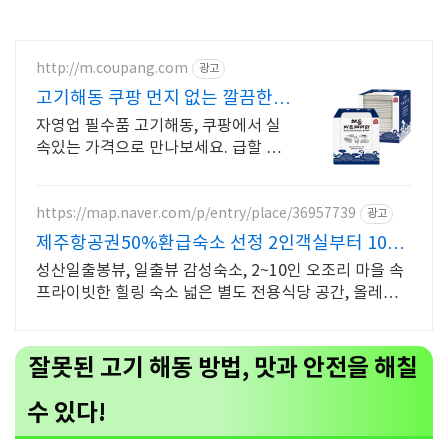
http://m.coupang.com
광고
고기해동 쿠팡 먼지 없는 깔끔한
냅킨
자영업 필수품 고기해동, 쿠팡에서 실
속있는 가격으로 만나보세요. 급할 때
도 일회용냅킨, 쿠팡 로켓배송으로 빠
르게 받아보세요.
https://map.naver.com/p/entry/place/36957739
광고
제주항공권50%환급숙소 선정 2인객실부터 10인
객실 구성
성산일출봉뷰, 일출뷰 감성숙소, 2~10인 오조리 마을 속
프라이빗한 힐링 숙소 넓은 별도 전용식당 공간, 올레길2
코스 바로 옆, 트레킹후 힐링에 좋은 숙소
잘못된 고기 해동 방법, 맛과 안전을 해칠
수 있다!