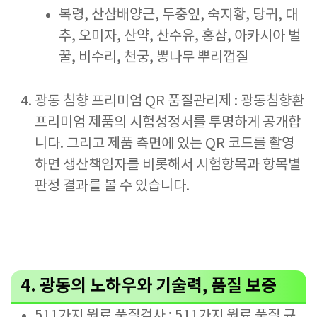
복령, 산삼배양근, 두충잎, 숙지황, 당귀, 대
추, 오미자, 산약, 산수유, 홍삼, 아카시아 벌
꿀, 비수리, 천궁, 뽕나무 뿌리껍질
광동 침향 프리미엄 QR 품질관리제 : 광동침향환
프리미엄 제품의 시험성정서를 투명하게 공개합
니다. 그리고 제품 측면에 있는 QR 코드를 촬영
하면 생산책임자를 비롯해서 시험항목과 항목별
판정 결과를 볼 수 있습니다.
4. 광동의 노하우와 기술력, 품질 보증
511가지 원료 품질검사 : 511가지 원료 품질 규