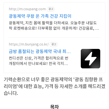
http://m.coupang.com
광고
광동제약 쿠팡 온 가족 건강 지킴이
광동제약, 지친 몸에 활력을 더하세요. 오늘주문 내일도
착 로켓배송으로! 더부룩함 없이 개운하게! 건강음료, 하
루를 상쾌하게.
https://m.bunjang.co.kr/
광고
금방 품절되는 광동제약 국내 최대
브랜드 중고거래
컨디션은 신상, 가격은 합리적으로 번
개장터에서 만나보세요! 전국 각지에
서 올라오는 전국구 최다 상품 매일 10
만 개 이상의 신규 상품 업로드
기력순환으로 너무 좋은 광동제약의 '광동 침향환 프
리미엄'에 대한 효능, 가격 등 자세한 소개를 해드리겠
습니다.
목차