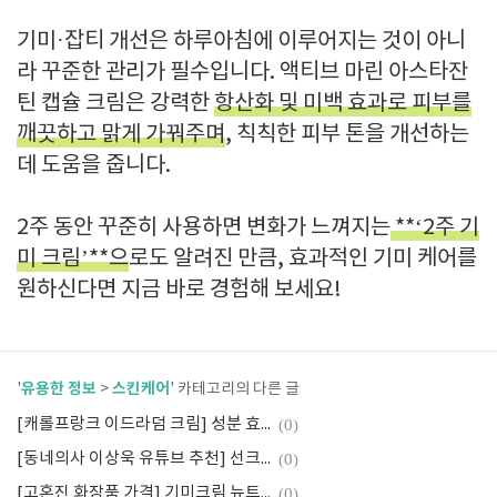
기미·잡티 개선은 하루아침에 이루어지는 것이 아니
라 꾸준한 관리가 필수입니다. 액티브 마린 아스타잔
틴 캡슐 크림은 강력한
항산화 및 미백 효과로 피부를
깨끗하고 맑게 가꿔주며
, 칙칙한 피부 톤을 개선하는
데 도움을 줍니다.
2주 동안 꾸준히 사용하면 변화가 느껴지는
**‘2주 기
미 크림’**으
로도 알려진 만큼, 효과적인 기미 케어를
원하신다면 지금 바로 경험해 보세요!
유용한 정보
스킨케어
'
>
' 카테고리의 다른 글
[캐롤프랑크 이드라덤 크림] 성분 효과 가격 후기
(0)
[동네의사 이상욱 유튜브 추천] 선크림 선택 클렌징 상세설명
(0)
[고혼진 화장품 가격] 기미크림 뉴트리션 크림 및 스킨 에센스
(0)